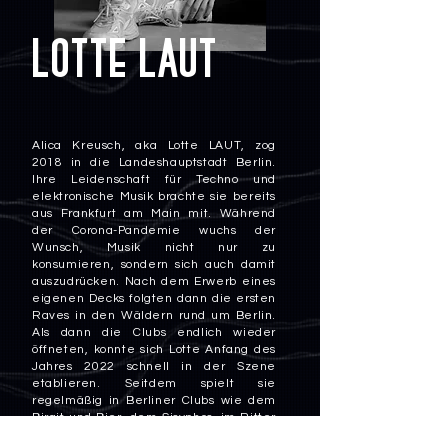
LOTTE LAUT
Alica Kreusch, aka Lotte LAUT, zog
2018 in die Landeshauptstadt Berlin.
Ihre Leidenschaft für Techno und
elektronische Musik brachte sie bereits
aus Frankfurt am Main mit. Während
der Corona-Pandemie wuchs der
Wunsch, Musik nicht nur zu
konsumieren, sondern sich auch damit
auszudrücken. Nach dem Erwerb eines
eigenen Decks folgten dann die ersten
Raves in den Wäldern rund um Berlin.
Als dann die Clubs endlich wieder
öffneten, konnte sich Lotte Anfang des
Jahres 2022 schnell in der Szene
etablieren. Seitdem spielt sie
regelmäßig in Berliner Clubs wie dem
Birgit und Bier, dem Sisyphos, im Ritter
Butzke und vielen mehr.