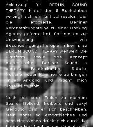
Abkürzung für BERLIN SOUND
THERAPY, hinter den 5 Buchstaben
verbirgt sich ein fünf Jahresplan, der
die etablierte, Berliner
Veranstaltungsreihe zu einer Booking
Agency geformt hat. So kam es zur
Umwandlung von
Beschaeftigungstherapie in Berlin, zu
BERLIN SOUND THERAPY weltweit. Die
Plattform sowie das Konzept
authentischen Berliner Sound in
andere Bundesländer, Städte,
Nationen oder Kontinente zu bringen
findet Anklang und macht mich
unheimlich stolz.
Noch ein paar Zeilen zu meinem
Sound: Rollend, treibend und sexy!
Genauso lässt er sich beschreiben.
Mein sonst so empathisches und
sensibles Wesen drückt sich durch die
tiefgründige Symbiose von Vocals und